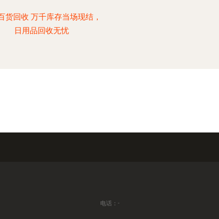
百货回收 万千库存当场现结，
日用品回收无忧
电话：-