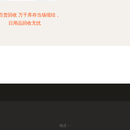
百货回收 万千库存当场现结，
日用品回收无忧
电话：-